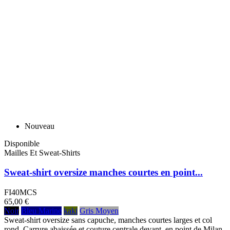
Nouveau
Disponible
Mailles Et Sweat-Shirts
Sweat-shirt oversize manches courtes en point...
FI40MCS
65,00 €
Noir
Bleu Marine
kaki
Gris Moyen
Sweat-shirt oversize sans capuche, manches courtes larges et col
rond. Carrure abaissée et couture centrale devant, en point de Milan.