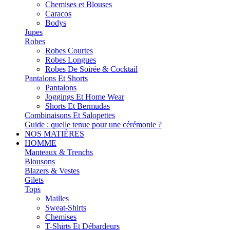
Chemises et Blouses
Caracos
Bodys
Jupes
Robes
Robes Courtes
Robes Longues
Robes De Soirée & Cocktail
Pantalons Et Shorts
Pantalons
Joggings Et Home Wear
Shorts Et Bermudas
Combinaisons Et Salopettes
Guide : quelle tenue pour une cérémonie ?
NOS MATIÈRES
HOMME
Manteaux & Trenchs
Blousons
Blazers & Vestes
Gilets
Tops
Mailles
Sweat-Shirts
Chemises
T-Shirts Et Débardeurs