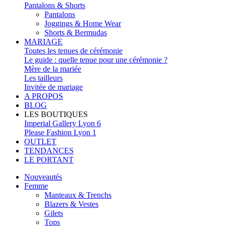
Pantalons & Shorts
Pantalons
Joggings & Home Wear
Shorts & Bermudas
MARIAGE
Toutes les tenues de cérémonie
Le guide : quelle tenue pour une cérémonie ?
Mère de la mariée
Les tailleurs
Invitée de mariage
A PROPOS
BLOG
LES BOUTIQUES
Imperial Gallery Lyon 6
Please Fashion Lyon 1
OUTLET
TENDANCES
LE PORTANT
Nouveautés
Femme
Manteaux & Trenchs
Blazers & Vestes
Gilets
Tops