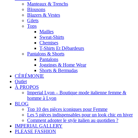
Manteaux & Trenchs
Blousons
Blazers & Vestes
Gilets
Tops
Mailles
Sweat-Shirts
Chemises
T-Shirts Et Débardeurs
Pantalons & Shorts
Pantalons
Joggings & Home Wear
Shorts & Bermudas
CÉRÉMONIE
Outlet
À PROPOS
Imperial Lyon – Boutique mode italienne femme &
homme à Lyon
BLOG
Top 10 des pièces iconiques pour Femme
Les 5 pièces indispensables pour un look chic en hiver
Comment adopter le style italien au quotidien ?
IMPERIAL GALLERY
PLEASE FASHION