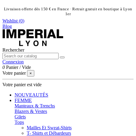
Livraison offerte dès 150 € en France · Retrait gratuit en boutique à Lyon
1er
Wishlist (
0
)
Blog
Rechercher
Connexion
0
Panier
/
Vide
Votre panier
×
Votre panier est vide
NOUVEAUTÉS
FEMME
Manteaux & Trenchs
Blazers & Vestes
Gilets
Tops
Mailles Et Sweat-Shirts
T- Shirts et Débardeurs