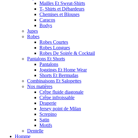
Mailles Et Sweat-Shirts
T- Shirts et Débardeurs
Chemises et Blouses
Caracos
Bodys
Jupes
Robes
Robes Courtes
Robes Longues
Robes De Soirée & Cocktail
Pantalons Et Shorts
Pantalons
Joggings Et Home Wear
Shorts Et Bermudas
Combinaisons Et Salopettes
Nos matières
Crêpe fluide diagonale
Crêpe infroissable
Draperie
Jersey point de Milan
Screpino
Satin
Motifs
Dentelle
Homme