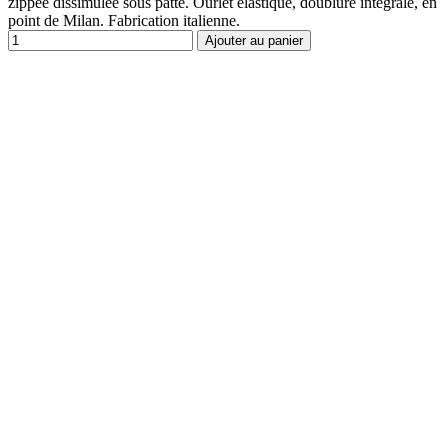
zippée dissimulée sous patte. Ourlet élastiqué, doublure intégrale, en
point de Milan. Fabrication italienne.
Ajouter au panier