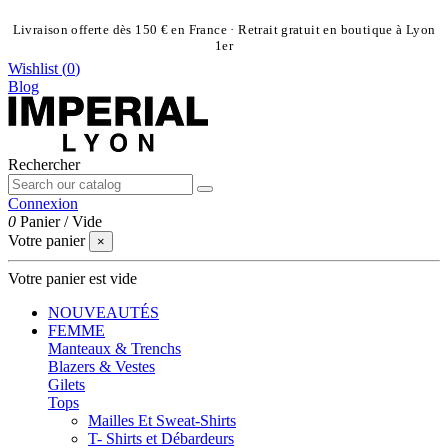
Livraison offerte dès 150 € en France · Retrait gratuit en boutique à Lyon
1er
Wishlist (
0
)
Blog
Rechercher
Connexion
0
Panier
/
Vide
Votre panier
×
Votre panier est vide
NOUVEAUTÉS
FEMME
Manteaux & Trenchs
Blazers & Vestes
Gilets
Tops
Mailles Et Sweat-Shirts
T- Shirts et Débardeurs