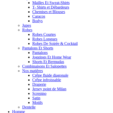
Mailles Et Sweat-Shirts
T- Shirts et Débardeurs
Chemises et Blouses
Caracos
Bodys
Jupes
Robes
Robes Courtes
Robes Longues
Robes De Soirée & Cocktail
Pantalons Et Shorts
Pantalons
Joggings Et Home Wear
Shorts Et Bermudas
Combinaisons Et Salopettes
Nos matières
Crêpe fluide diagonale
Crêpe infroissable
Draperie
Jersey point de Milan
Screpino
Satin
Motifs
Dentelle
Homme