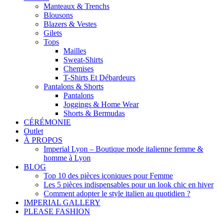
Manteaux & Trenchs
Blousons
Blazers & Vestes
Gilets
Tops
Mailles
Sweat-Shirts
Chemises
T-Shirts Et Débardeurs
Pantalons & Shorts
Pantalons
Joggings & Home Wear
Shorts & Bermudas
CÉRÉMONIE
Outlet
À PROPOS
Imperial Lyon – Boutique mode italienne femme &
homme à Lyon
BLOG
Top 10 des pièces iconiques pour Femme
Les 5 pièces indispensables pour un look chic en hiver
Comment adopter le style italien au quotidien ?
IMPERIAL GALLERY
PLEASE FASHION