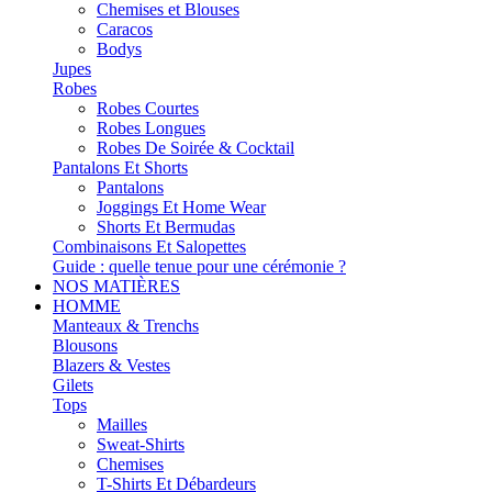
Chemises et Blouses
Caracos
Bodys
Jupes
Robes
Robes Courtes
Robes Longues
Robes De Soirée & Cocktail
Pantalons Et Shorts
Pantalons
Joggings Et Home Wear
Shorts Et Bermudas
Combinaisons Et Salopettes
Guide : quelle tenue pour une cérémonie ?
NOS MATIÈRES
HOMME
Manteaux & Trenchs
Blousons
Blazers & Vestes
Gilets
Tops
Mailles
Sweat-Shirts
Chemises
T-Shirts Et Débardeurs