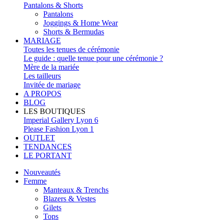
Pantalons & Shorts
Pantalons
Joggings & Home Wear
Shorts & Bermudas
MARIAGE
Toutes les tenues de cérémonie
Le guide : quelle tenue pour une cérémonie ?
Mère de la mariée
Les tailleurs
Invitée de mariage
A PROPOS
BLOG
LES BOUTIQUES
Imperial Gallery Lyon 6
Please Fashion Lyon 1
OUTLET
TENDANCES
LE PORTANT
Nouveautés
Femme
Manteaux & Trenchs
Blazers & Vestes
Gilets
Tops