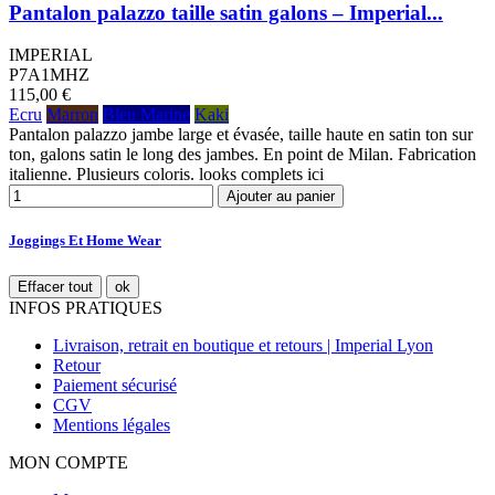
Pantalon palazzo taille satin galons – Imperial...
IMPERIAL
P7A1MHZ
115,00 €
Ecru
Marron
Bleu Marine
Kaki
Pantalon palazzo jambe large et évasée, taille haute en satin ton sur
ton, galons satin le long des jambes. En point de Milan. Fabrication
italienne. Plusieurs coloris. looks complets ici
Ajouter au panier
Joggings Et Home Wear
Effacer tout
ok
INFOS PRATIQUES
Livraison, retrait en boutique et retours | Imperial Lyon
Retour
Paiement sécurisé
CGV
Mentions légales
MON COMPTE