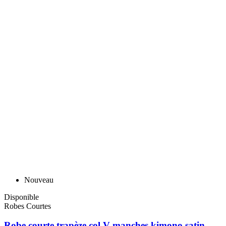
Nouveau
Disponible
Robes Courtes
Robe courte trapèze col V manches kimono satin...