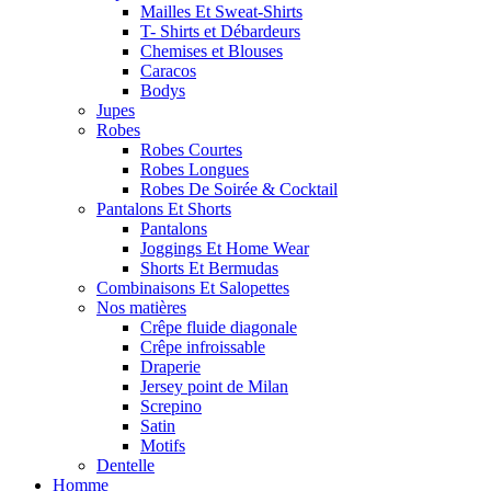
Mailles Et Sweat-Shirts
T- Shirts et Débardeurs
Chemises et Blouses
Caracos
Bodys
Jupes
Robes
Robes Courtes
Robes Longues
Robes De Soirée & Cocktail
Pantalons Et Shorts
Pantalons
Joggings Et Home Wear
Shorts Et Bermudas
Combinaisons Et Salopettes
Nos matières
Crêpe fluide diagonale
Crêpe infroissable
Draperie
Jersey point de Milan
Screpino
Satin
Motifs
Dentelle
Homme