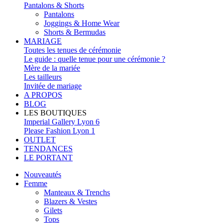
Pantalons & Shorts
Pantalons
Joggings & Home Wear
Shorts & Bermudas
MARIAGE
Toutes les tenues de cérémonie
Le guide : quelle tenue pour une cérémonie ?
Mère de la mariée
Les tailleurs
Invitée de mariage
A PROPOS
BLOG
LES BOUTIQUES
Imperial Gallery Lyon 6
Please Fashion Lyon 1
OUTLET
TENDANCES
LE PORTANT
Nouveautés
Femme
Manteaux & Trenchs
Blazers & Vestes
Gilets
Tops