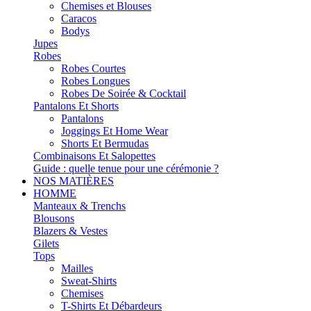
Chemises et Blouses
Caracos
Bodys
Jupes
Robes
Robes Courtes
Robes Longues
Robes De Soirée & Cocktail
Pantalons Et Shorts
Pantalons
Joggings Et Home Wear
Shorts Et Bermudas
Combinaisons Et Salopettes
Guide : quelle tenue pour une cérémonie ?
NOS MATIÈRES
HOMME
Manteaux & Trenchs
Blousons
Blazers & Vestes
Gilets
Tops
Mailles
Sweat-Shirts
Chemises
T-Shirts Et Débardeurs