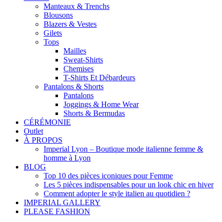
Manteaux & Trenchs
Blousons
Blazers & Vestes
Gilets
Tops
Mailles
Sweat-Shirts
Chemises
T-Shirts Et Débardeurs
Pantalons & Shorts
Pantalons
Joggings & Home Wear
Shorts & Bermudas
CÉRÉMONIE
Outlet
À PROPOS
Imperial Lyon – Boutique mode italienne femme &
homme à Lyon
BLOG
Top 10 des pièces iconiques pour Femme
Les 5 pièces indispensables pour un look chic en hiver
Comment adopter le style italien au quotidien ?
IMPERIAL GALLERY
PLEASE FASHION