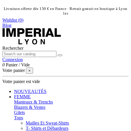
Livraison offerte dès 150 € en France · Retrait gratuit en boutique à Lyon
1er
Wishlist (
0
)
Blog
Rechercher
Connexion
0
Panier
/
Vide
Votre panier
×
Votre panier est vide
NOUVEAUTÉS
FEMME
Manteaux & Trenchs
Blazers & Vestes
Gilets
Tops
Mailles Et Sweat-Shirts
T- Shirts et Débardeurs