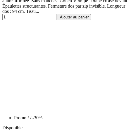
allure affirmée. Sans manches. Col en V drapé. Drapé croisé devant.
Épaulettes structurantes. Fermeture dos par zip invisible. Longueur
dos : 94 cm. Tissu...
Ajouter au panier
Promo !
/ -30%
Disponible