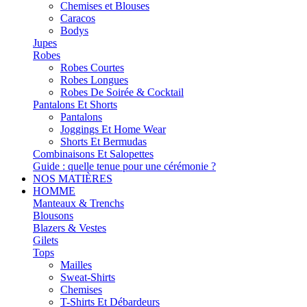
Chemises et Blouses
Caracos
Bodys
Jupes
Robes
Robes Courtes
Robes Longues
Robes De Soirée & Cocktail
Pantalons Et Shorts
Pantalons
Joggings Et Home Wear
Shorts Et Bermudas
Combinaisons Et Salopettes
Guide : quelle tenue pour une cérémonie ?
NOS MATIÈRES
HOMME
Manteaux & Trenchs
Blousons
Blazers & Vestes
Gilets
Tops
Mailles
Sweat-Shirts
Chemises
T-Shirts Et Débardeurs