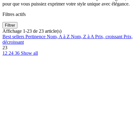
pour que vous puissiez exprimer votre style unique avec élégance.
Filtres actifs
Filtrer
Affichage 1-23 de 23 article(s)
Best sellers
Pertinence
Nom, A à Z
Nom, Z à A
Prix, croissant
Prix,
décroissant
23
12
24
36
Show all