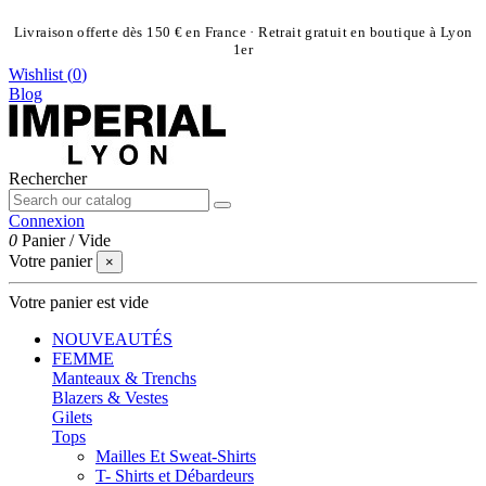
Livraison offerte dès 150 € en France · Retrait gratuit en boutique à Lyon
1er
Wishlist (
0
)
Blog
Rechercher
Connexion
0
Panier
/
Vide
Votre panier
×
Votre panier est vide
NOUVEAUTÉS
FEMME
Manteaux & Trenchs
Blazers & Vestes
Gilets
Tops
Mailles Et Sweat-Shirts
T- Shirts et Débardeurs