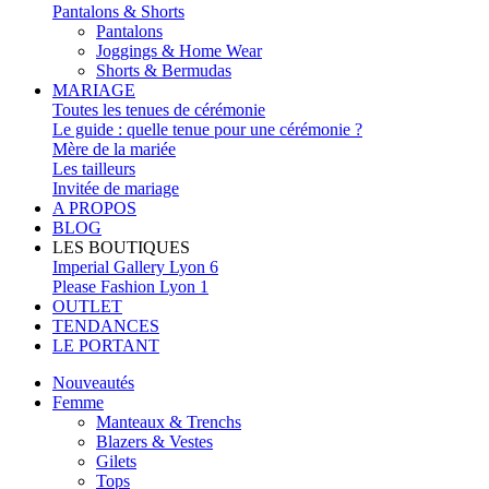
Pantalons & Shorts
Pantalons
Joggings & Home Wear
Shorts & Bermudas
MARIAGE
Toutes les tenues de cérémonie
Le guide : quelle tenue pour une cérémonie ?
Mère de la mariée
Les tailleurs
Invitée de mariage
A PROPOS
BLOG
LES BOUTIQUES
Imperial Gallery Lyon 6
Please Fashion Lyon 1
OUTLET
TENDANCES
LE PORTANT
Nouveautés
Femme
Manteaux & Trenchs
Blazers & Vestes
Gilets
Tops