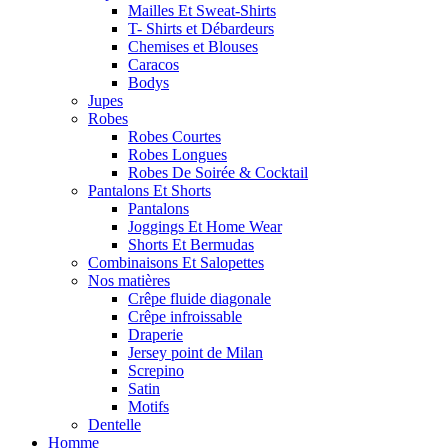
Mailles Et Sweat-Shirts
T- Shirts et Débardeurs
Chemises et Blouses
Caracos
Bodys
Jupes
Robes
Robes Courtes
Robes Longues
Robes De Soirée & Cocktail
Pantalons Et Shorts
Pantalons
Joggings Et Home Wear
Shorts Et Bermudas
Combinaisons Et Salopettes
Nos matières
Crêpe fluide diagonale
Crêpe infroissable
Draperie
Jersey point de Milan
Screpino
Satin
Motifs
Dentelle
Homme