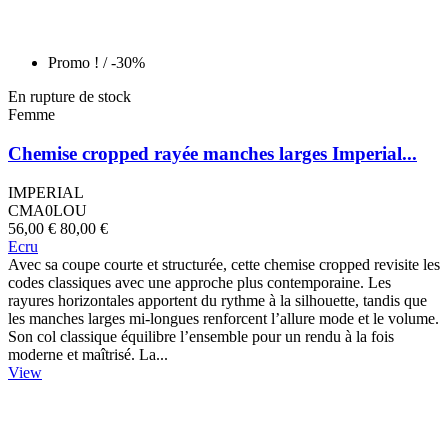
Promo !
/ -30%
En rupture de stock
Femme
Chemise cropped rayée manches larges Imperial...
IMPERIAL
CMA0LOU
56,00 €
80,00 €
Ecru
Avec sa coupe courte et structurée, cette chemise cropped revisite les
codes classiques avec une approche plus contemporaine. Les
rayures horizontales apportent du rythme à la silhouette, tandis que
les manches larges mi-longues renforcent l’allure mode et le volume.
Son col classique équilibre l’ensemble pour un rendu à la fois
moderne et maîtrisé. La...
View