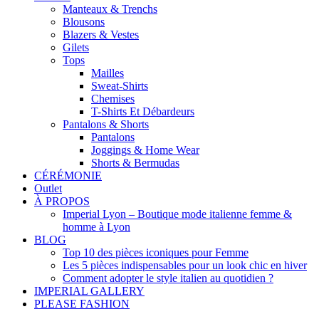
Manteaux & Trenchs
Blousons
Blazers & Vestes
Gilets
Tops
Mailles
Sweat-Shirts
Chemises
T-Shirts Et Débardeurs
Pantalons & Shorts
Pantalons
Joggings & Home Wear
Shorts & Bermudas
CÉRÉMONIE
Outlet
À PROPOS
Imperial Lyon – Boutique mode italienne femme &
homme à Lyon
BLOG
Top 10 des pièces iconiques pour Femme
Les 5 pièces indispensables pour un look chic en hiver
Comment adopter le style italien au quotidien ?
IMPERIAL GALLERY
PLEASE FASHION